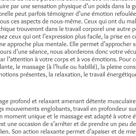
uire par une sensation physique d’un poids dans la 
relle peut parfois témoigner d’une émotion refoulée. 
tous ces aspects de nous-même. Ceux qui ont du mal
hique trouveront dans le travail corporel une autre p
 ceux qui ont l’expression plus facile, la prise en 
une approche plus mentale. Elle permet d’approcher s
ours d’une séance, nous aborderons donc votre vécu
ar l’attention à votre corps et à vos émotions. Pour ce
lante, le massage (à l’huile ou habillé), la pleine cons
motions présentes, la relaxation, le travail énergétiqu
e profond et relaxant amenant détente musculaire e
gs mouvements englobants, travail en profondeur sur
un moment unique et le massage est adapté à votre é
 une occasion de s’arrêter et de prendre un peu de di
dien. Son action relaxante permet d’apaiser et de mie