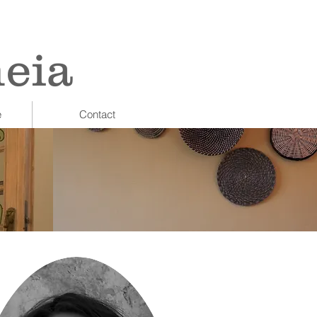
heia
e
Contact