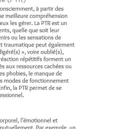
 consciemment, à partir des
 une meilleure compréhension
eux les gérer. La PTR est un
nts, quelle que soit leur
nirs ou les sensations de
act traumatique peut également
géré(s) », voire oublié(s),
éaction répétitifs forment un
ccès aux ressources cachées ou
 les phobies, le manque de
ains modes de fonctionnement
 Enfin, la PTR permet de se
essionnel.
orporel, l’émotionnel et
t mutuellement. Par exemple, un