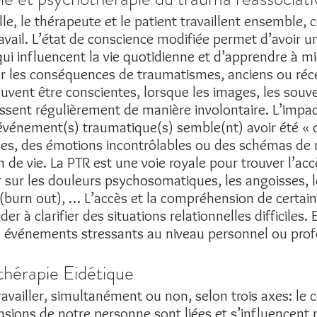
e, le thérapeute et le patient travaillent ensemble,
travail. L’état de conscience modifiée permet d’avoir
i influencent la vie quotidienne et d’apprendre à mi
sur les conséquences de traumatismes, anciens ou réce
ent être conscientes, lorsque les images, les souve
ssent régulièrement de manière involontaire. L’imp
 événement(s) traumatique(s) semble(nt) avoir été « di
es, des émotions incontrôlables ou des schémas de r
n de vie. La PTR est une voie royale pour trouver l’a
er sur les douleurs psychosomatiques, les angoisses,
t (burn out), … L’accès et la compréhension de cert
r à clarifier des situations relationnelles difficiles.
es événements stressants au niveau personnel ou prof
thérapie Eidétique
vailler, simultanément ou non, selon trois axes: le c
nsions de notre personne sont liées et s’influencen