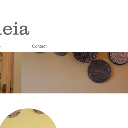
heia
e
Contact