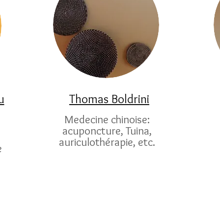
u
Thomas Boldrini
Medecine chinoise:
acuponcture, Tuina,
auriculothérapie, etc.
e